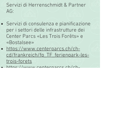
Servizi di Herrenschmidt & Partner
AG:
Servizi di consulenza e pianificazione
per i settori delle infrastrutture dei
Center Parcs «Les Trois Forêts» e
«Bostalsee»
https://www.centerparcs.ch/ch-
cd/frankreich/fp_TF_ferienpark-les-
trois-forets
https://www.centerparcs.ch/ch-
cd/deutschland/fp_BT_ferienpark-
park-bostalsee
Download
scheda informativa «Center
Parcs» >
indietro
Sigla editoriale e note legali Protezione
dei dati
© 2021 Herrenschmidt &
Partner AG. Realizzazione
di WJP Basilea. Creato