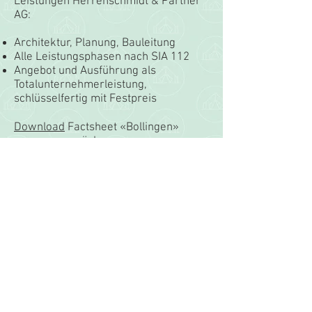
Leistungen Herrenschmidt & Partner
AG:
Architektur, Planung, Bauleitung
Alle Leistungsphasen nach SIA 112
Angebot und Ausführung als
Totalunternehmerleistung,
schlüsselfertig mit Festpreis
Download
Factsheet «Bollingen»
>
zurück
Impressum
Datenschutz
© 2021 Herrenschmidt &
Partner AG. Realisation
von WJP Basel. Erstellt
mit
Ziscotools