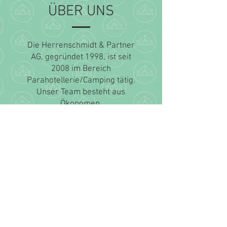
ÜBER UNS
Die Herrenschmidt & Partner
AG, gegründet 1998, ist seit
2008 im Bereich
Parahotellerie/Camping tätig.
Unser Team besteht aus
Ökonomen,
Architekten/Planer, Projekt-
und Bauleiter.
Mit rund 20 erfolgreichen
Projekten in Europa gehören
wir zu den ausgewiesenen
Spezialisten in diesem
Marktsegment.